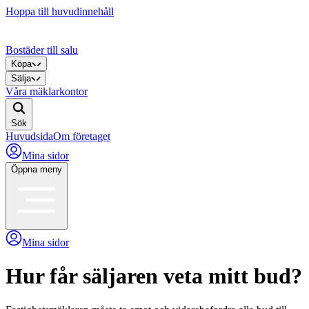
Hoppa till huvudinnehåll
Bostäder till salu
Köpa
Sälja
Våra mäklarkontor
Sök
Huvudsida
Om företaget
Mina sidor
Öppna meny
Mina sidor
Hur får säljaren veta mitt bud?