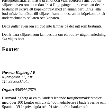
Fastighetsmäklaren måste ta emot och vidarebefordra alla bud till
säljaren, även om det redan är så långt gånget i processen att det är
bestämt att skriva ett köpekontrakt med en annan part. D.v.s. alla
bud måste framföras till säljaren fram till dess att ett köpekontrakt är
undertecknat av säljaren och köparen.
Detta gäller även om ett bud inte lämnas på det sätt som bestämts.
Det är bara säljaren som kan besluta om ett bud av någon anledning
ska väljas bort.
Footer
HusmanHagberg AB
Nybrogatan 12, 2 tr
114 39 Stockholm
Org.nr:
556544-7579
HusmanHagberg är en av landets ledande fastighetsmäklarkedjor
med över 100 kontor och drygt 400 medarbetare i både Sverige och
Spanien. Vi är privatägda och fristående från banker och