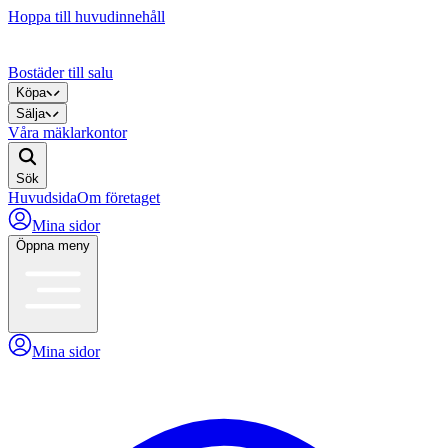
Hoppa till huvudinnehåll
Bostäder till salu
Köpa
Sälja
Våra mäklarkontor
Sök
Huvudsida
Om företaget
Mina sidor
Öppna meny
Mina sidor