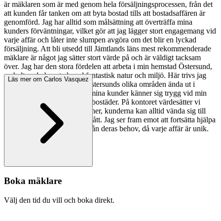
är mäklaren som är med genom hela försäljningsprocessen, från det
att kunden får tanken om att byta bostad tills att bostadsaffären är
genomförd. Jag har alltid som målsättning att överträffa mina
kunders förväntningar, vilket gör att jag lägger stort engagemang vid
varje affär och låter inte slumpen avgöra om det blir en lyckad
försäljning. Att bli utsedd till Jämtlands läns mest rekommenderade
mäklare är något jag sätter stort värde på och är väldigt tacksam
över. Jag har den stora fördelen att arbeta i min hemstad Östersund,
en helt underbar stad med fantastisk natur och miljö. Här trivs jag
Läs mer om Carlos Vasquez
väldigt bra och känner till Östersunds olika områden ända ut i
fingerspestarna. Det gör att mina kunder känner sig trygg vid min
sida när jag förmedlar deras bostäder. På kontoret värdesätter vi
långvariga och starka relationer, kunderna kan alltid vända sig till
mig med allt från stort till smått. Jag ser fram emot att fortsätta hjälpa
både säljare och köpare utifrån deras behov, då varje affär är unik.
Boka mäklare
Välj den tid du vill och boka direkt.