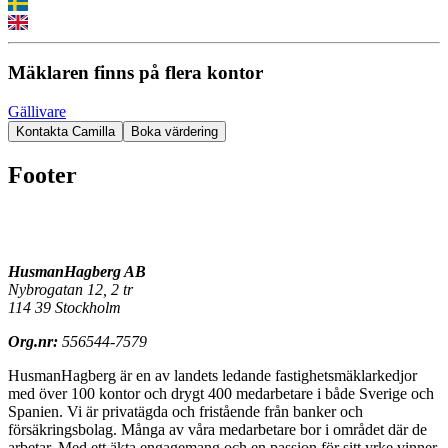
Mäklaren finns på flera kontor
Gällivare
Kontakta Camilla
Boka värdering
Footer
HusmanHagberg AB
Nybrogatan 12, 2 tr
114 39 Stockholm
Org.nr:
556544-7579
HusmanHagberg är en av landets ledande fastighetsmäklarkedjor
med över 100 kontor och drygt 400 medarbetare i både Sverige och
Spanien. Vi är privatägda och fristående från banker och
försäkringsbolag. Många av våra medarbetare bor i området där de
arbetar. Med ett äkta engagemang och en passion för sitt yrke vinner