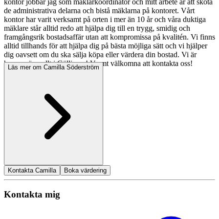
kontor jobbar jag som mäklarkoordinator och mitt arbete är att sköta
de administrativa delarna och bistå mäklarna på kontoret. Vårt
kontor har varit verksamt på orten i mer än 10 år och våra duktiga
mäklare står alltid redo att hjälpa dig till en trygg, smidig och
framgångsrik bostadsaffär utan att kompromissa på kvalitén. Vi finns
alltid tillhands för att hjälpa dig på bästa möjliga sätt och vi hjälper
dig oavsett om du ska sälja köpa eller värdera din bostad. Vi är
hemma överallt i Gällivare! Varmt välkomna att kontakta oss!
Läs mer om Camilla Söderström
Kontakta Camilla
Boka värdering
Kontakta mig