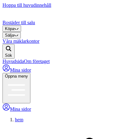
Hoppa till huvudinnehåll
Bostäder till salu
Köpa
Sälja
Våra mäklarkontor
Sök
Huvudsida
Om företaget
Mina sidor
Öppna meny
Mina sidor
hem