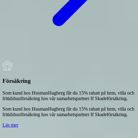
Försäkring
Som kund hos HusmanHagberg får du 15% rabatt på hem, villa och
fritidshusförsäkring hos vår samarbetspartner If Skadeförsäkring.
Som kund hos HusmanHagberg får du 15% rabatt på hem, villa och
fritidshusförsäkring hos vår samarbetspartner If Skadeförsäkring.
Läs mer