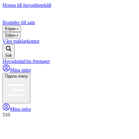
Hoppa till huvudinnehåll
Bostäder till salu
Köpa
Sälja
Våra mäklarkontor
Sök
Huvudsida
Om företaget
Mina sidor
Öppna meny
Mina sidor
510