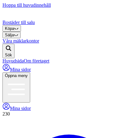
Hoppa till huvudinnehåll
Bostäder till salu
Köpa
Sälja
Våra mäklarkontor
Sök
Huvudsida
Om företaget
Mina sidor
Öppna meny
Mina sidor
230