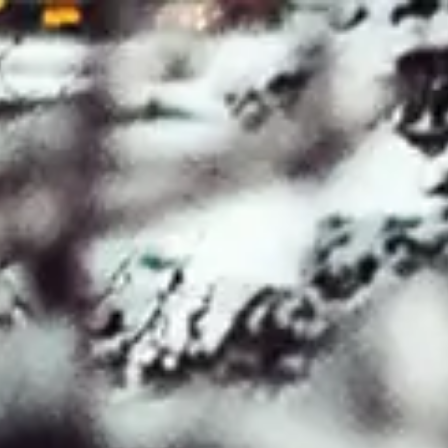
Hoppa till huvudinnehåll
Bostäder till salu
Köpa
Sälja
Våra mäklarkontor
Sök
Huvudsida
Om företaget
Mina sidor
Öppna meny
Mina sidor